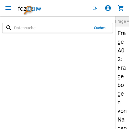
menu
account_circle
shopping_cart
EN
Frage
search
Suchen
Fra
ge
A0
2:
Fra
ge
bo
ge
n
von
Na
cap