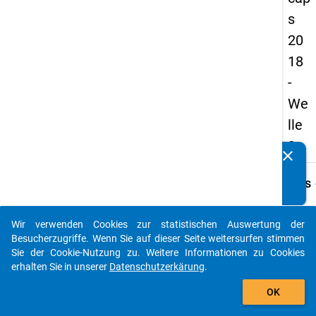
s
20
18
-
We
lle
3
clear
Kennen Sie Publikationen, die auf Basis unserer
Datenpakete entstanden sind? Dann teilen Sie uns diese
keybo
Details
bitte mit...
Frage
A02
Wir verwenden Cookies zur statistischen Auswertung der
auto_stories
Besucherzugriffe. Wenn Sie auf dieser Seite weitersurfen stimmen
Fraget
Sie der Cookie-Nutzung zu. Weitere Informationen zu Cookies
Handel
erhalten Sie in unserer
Datenschutzerkärung
.
um eine
add_shopping_cart
der H
OK
gemel
Unter