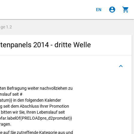
account_circle
shopping_cart
EN
age
1.2
npanels 2014 - dritte Welle
keyboard_arrow_up
zten Befragung weiter nachvollziehen zu
nslauf seit #
tum)} in den folgenden Kalender
g seit dem Abschluss Ihrer Promotion
bitten wir Sie, Ihren Lebenslauf seit
zofar.labelOf(PRELOADpre_d2promdat)}
tragen.
ie auf Sie zutreffende Kategorie aus und