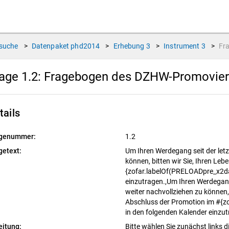
suche
>
Datenpaket
phd2014
>
Erhebung
3
>
Instrument
3
>
Fr
age 1.2:
Fragebogen des DZHW-Promovierte
tails
genummer:
1.2
getext:
Um Ihren Werdegang seit der let
können, bitten wir Sie, Ihren Lebe
{zofar.labelOf(PRELOADpre_x2da
einzutragen.,Um Ihren Werdegan
weiter nachvollziehen zu können, 
Abschluss der Promotion im #{
in den folgenden Kalender einzu
eitung:
Bitte wählen Sie zunächst links d