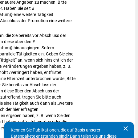
 genauere Angaben zu machen. Bitte
r. Haben Sie seit #
um)} eine weitere Tätigkeit
Abschluss der Promotion eine weitere
n, die Sie bereits vor Abschluss der
 diese über den #
tum)} hinausgingen. Sofern
parallele Tätigkeiten ein. Geben Sie eine
ätigkeit“ an, wenn sich hinsichtlich der
le Veränderungen ergeben haben, z. B.
ht /verringert haben, entfristet
ine Elternzeit unterbrochen wurde.,Bitte
e Sie bereits vor Abschluss der
 diese über den Abschluss der
utreffend, tragen Sie bitte auch
ie eine Tätigkeit auch dann als „weitere
ich der hier erfragten
n ergeben haben, z. B. wenn Sie den
t haben, entfristet wurden oder die
clear
unterbrochen wurde.
Kennen Sie Publikationen, die auf Basis unserer
Datenpakete entstanden sind? Dann teilen Sie uns diese