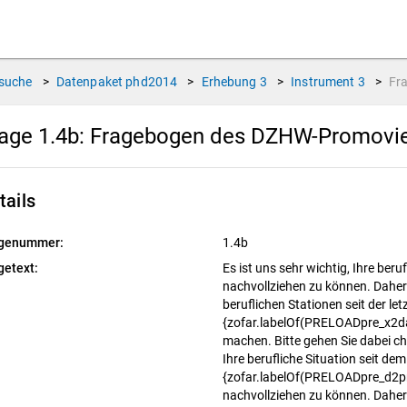
suche
>
Datenpaket
phd2014
>
Erhebung
3
>
Instrument
3
>
Fr
age 1.4b:
Fragebogen des DZHW-Promoviert
tails
genummer:
1.4b
getext:
Es ist uns sehr wichtig, Ihre ber
nachvollziehen zu können. Daher b
beruflichen Stationen seit der le
{zofar.labelOf(PRELOADpre_x2d
machen. Bitte gehen Sie dabei chr
Ihre berufliche Situation seit de
{zofar.labelOf(PRELOADpre_d2p
nachvollziehen zu können. Daher b