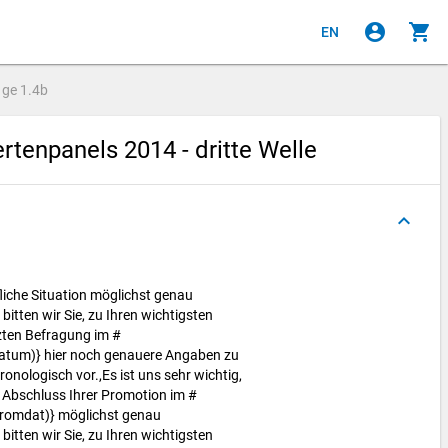
account_circle
shopping_cart
EN
age
1.4b
enpanels 2014 - dritte Welle
keyboard_arrow_up
ufliche Situation möglichst genau
itten wir Sie, zu Ihren wichtigsten
tzten Befragung im #
atum)} hier noch genauere Angaben zu
onologisch vor.,Es ist uns sehr wichtig,
m Abschluss Ihrer Promotion im #
romdat)} möglichst genau
itten wir Sie, zu Ihren wichtigsten