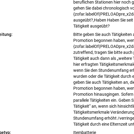
beruflichen Stationen hier noch
gehen Sie dabei chronologisch vo
{zofar.labelOf(PRELOADpre_x2dat
ausgeübt?,Haben Haben Sie seit 
Tätigkeit ausgeübt?
eitung:
Bitte geben Sie auch Tätigkeiten a
Promotion begonnen haben, wenn
{zofar.labelOf(PRELOADpre_x2da
zutreffend, tragen Sie bitte auch 
Tätigkeit auch dann als „weitere T
hier erfragten Tätigkeitsmerkma
wenn Sie den Stundenumfang erhö
wurden oder die Tätigkeit durch e
geben Sie auch Tätigkeiten an, di
Promotion begonnen haben, wenn
Promotion hinausgingen. Sofern z
parallele Tätigkeiten ein. Geben S
Tätigkeit“ an, wenn sich hinsichtl
Tätigkeitsmerkmale Veränderunge
Stundenumfang erhöht /verringer
Tätigkeit durch eine Elternzeit 
getyp:
Itembatterie