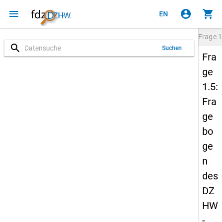
menu
account_circle
shopping_cart
EN
Frage
1
search
Suchen
Fra
ge
1.5:
Fra
ge
bo
ge
n
des
DZ
HW
-