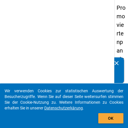
Pro
mo
vie
rte
np
an
els
clear
Kennen Sie Publikationen, die auf Basis unserer
20
Datenpakete entstanden sind? Dann teilen Sie uns diese
14
bitte mit...
-
Wir verwenden Cookies zur statistischen Auswertung der
vie
auto_stories
Besucherzugriffe. Wenn Sie auf dieser Seite weitersurfen stimmen
rte
Sie der Cookie-Nutzung zu. Weitere Informationen zu Cookies
erhalten Sie in unserer
Datenschutzerkärung
.
We
add_shopping_cart
lle
OK