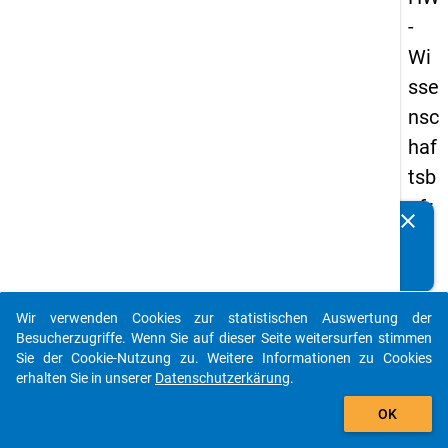
-
Wi
sse
nsc
haf
tsb
efr
clear
Kennen Sie Publikationen, die auf Basis unserer
ag
Datenpakete entstanden sind? Dann teilen Sie uns diese
un
bitte mit...
g
Wir verwenden Cookies zur statistischen Auswertung der
20
auto_stories
Besucherzugriffe. Wenn Sie auf dieser Seite weitersurfen stimmen
19
Sie der Cookie-Nutzung zu. Weitere Informationen zu Cookies
erhalten Sie in unserer
Datenschutzerkärung
.
add_shopping_cart
keybo
Details
OK
Frage