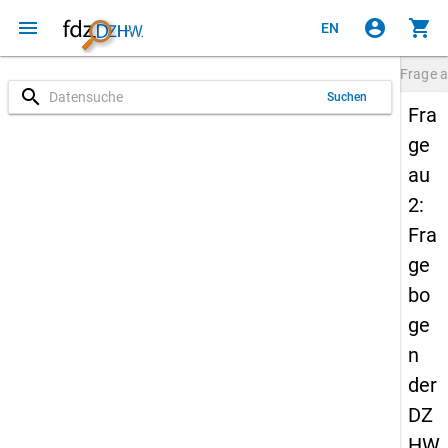
menu
account_circle
shopping_cart
EN
Frage
a
search
Suchen
Fra
ge
au
2:
Fra
ge
bo
ge
n
der
DZ
HW