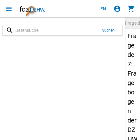
menu
account_circle
shopping_cart
EN
Frage
d
search
Suchen
Fra
ge
de
7:
Fra
ge
bo
ge
n
der
DZ
HW