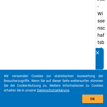
-
Wi
sse
nsc
haf
tsb
efr
clear
Kennen Sie Publikationen, die auf Basis unserer
ag
Datenpakete entstanden sind? Dann teilen Sie uns diese
un
bitte mit...
g
Wir verwenden Cookies zur statistischen Auswertung der
20
auto_stories
Besucherzugriffe. Wenn Sie auf dieser Seite weitersurfen stimmen
23
Sie der Cookie-Nutzung zu. Weitere Informationen zu Cookies
erhalten Sie in unserer
Datenschutzerkärung
.
add_shopping_cart
keybo
Details
OK
Frage