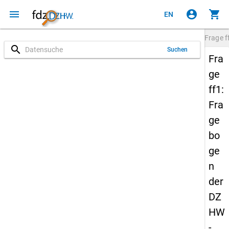
menu
account_circle
shopping_cart
EN
Frage
f
search
Suchen
Fra
ge
ff1:
Fra
ge
bo
ge
n
der
DZ
HW
-