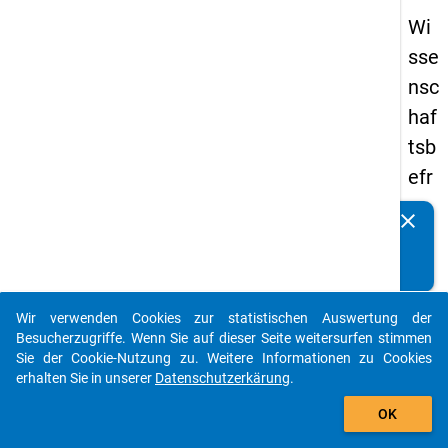
Wi
sse
nsc
haf
tsb
efr
ag
clear
Kennen Sie Publikationen, die auf Basis unserer
un
Datenpakete entstanden sind? Dann teilen Sie uns diese
g
bitte mit...
20
Wir verwenden Cookies zur statistischen Auswertung der
23
auto_stories
Besucherzugriffe. Wenn Sie auf dieser Seite weitersurfen stimmen
Sie der Cookie-Nutzung zu. Weitere Informationen zu Cookies
keybo
Details
erhalten Sie in unserer
Datenschutzerkärung
.
add_shopping_cart
OK
Frage
ff1