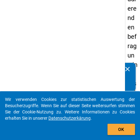
ere
nd
en
bef
rag
un
g in
clear
Kennen Sie Publikationen, die auf Basis unserer
De
Datenpakete entstanden sind? Dann teilen Sie uns diese
uts
bitte mit...
chl
Wir verwenden Cookies zur statistischen Auswertung der
an
auto_stories
Besucherzugriffe. Wenn Sie auf dieser Seite weitersurfen stimmen
d
Sie der Cookie-Nutzung zu. Weitere Informationen zu Cookies
erhalten Sie in unserer
Datenschutzerkärung
.
(20
add_shopping_cart
21)
OK
"