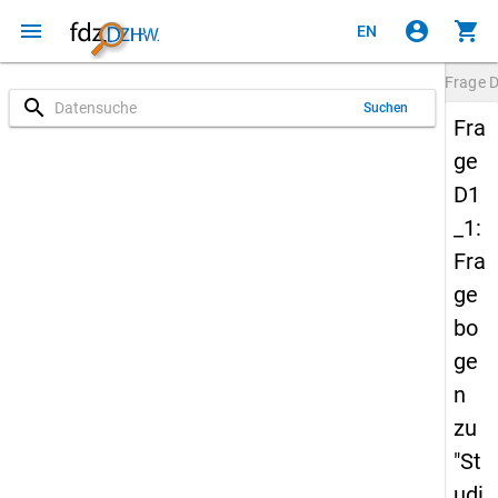
menu
account_circle
shopping_cart
EN
Frage
D
search
Suchen
Fra
ge
D1
_1:
Fra
ge
bo
ge
n
zu
"St
udi