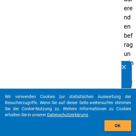
ere
nd
en
bef
rag
un
g in
clear
Kennen Sie Publikationen, die auf Basis unserer
De
Datenpakete entstanden sind? Dann teilen Sie uns diese
uts
bitte mit...
chl
Wir verwenden Cookies zur statistischen Auswertung der
an
auto_stories
Besucherzugriffe. Wenn Sie auf dieser Seite weitersurfen stimmen
d
Sie der Cookie-Nutzung zu. Weitere Informationen zu Cookies
erhalten Sie in unserer
Datenschutzerkärung
.
(20
add_shopping_cart
21)
OK
"