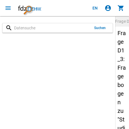
menu
account_circle
shopping_cart
EN
Frage
D
search
Suchen
Fra
ge
D1
_3:
Fra
ge
bo
ge
n
zu
"St
udi