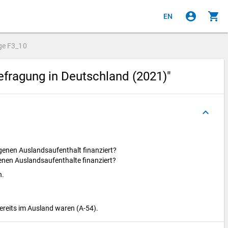
account_circle
shopping_cart
EN
ge
F3_10
fragung in Deutschland (2021)"
keyboard_arrow_up
genen Auslandsaufenthalt finanziert?
enen Auslandsaufenthalte finanziert?
n.
bereits im Ausland waren (A-54).