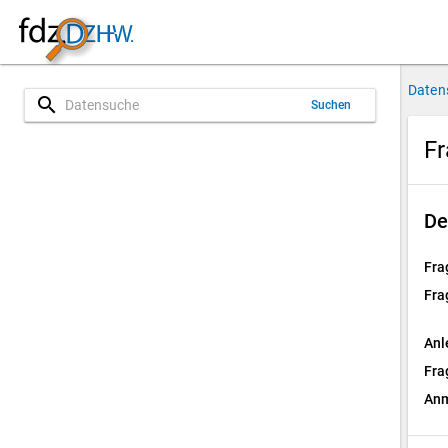
Daten
search
Suchen
Fr
De
Fra
Fra
Anl
Fra
Anm