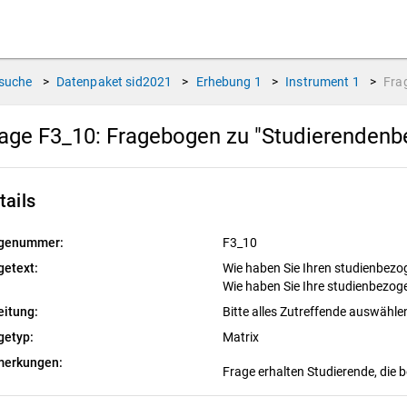
suche
>
Datenpaket
sid2021
>
Erhebung
1
>
Instrument
1
>
Fra
age F3_10:
Fragebogen zu "Studierendenbe
tails
genummer:
F3_10
getext:
Wie haben Sie Ihren studienbezo
Wie haben Sie Ihre studienbezog
eitung:
Bitte alles Zutreffende auswähle
getyp:
Matrix
erkungen:
Frage erhalten Studierende, die 