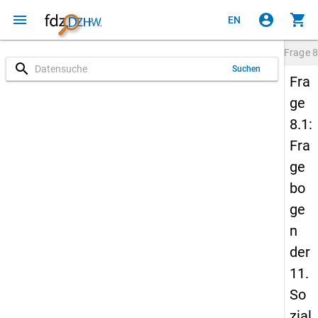
menu
account_circle
shopping_cart
EN
Frage
8
search
Suchen
Fra
ge
8.1:
Fra
ge
bo
ge
n
der
11.
So
zial