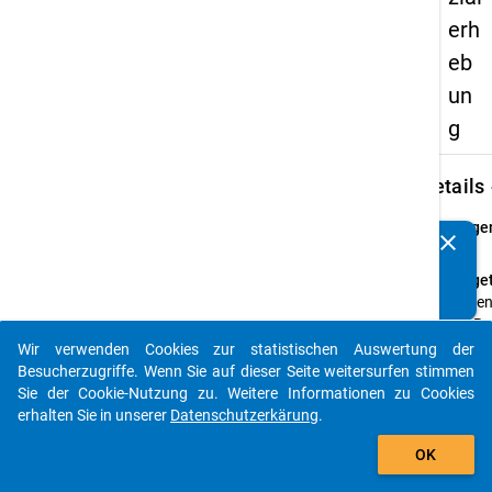
erh
eb
un
g
keybo
Details
Frage
clear
Kennen Sie Publikationen, die auf Basis unserer
20
Datenpakete entstanden sind? Dann teilen Sie uns diese
Fraget
bitte mit...
Haben 
vor Be
Studi
Wir verwenden Cookies zur statistischen Auswertung der
auto_stories
betrie
Besucherzugriffe. Wenn Sie auf dieser Seite weitersurfen stimmen
schuli
Sie der Cookie-Nutzung zu. Weitere Informationen zu Cookies
Beruf
erhalten Sie in unserer
Datenschutzerkärung
.
abges
add_shopping_cart
OK
Anleit
weiter