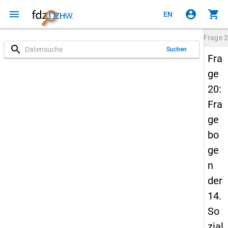
menu
account_circle
shopping_cart
EN
Frage
2
search
Suchen
Fra
ge
20:
Fra
ge
bo
ge
n
der
14.
So
zial