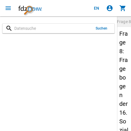
menu
account_circle
shopping_cart
EN
Frage
8
search
Suchen
Fra
ge
8:
Fra
ge
bo
ge
n
der
16.
So
zial