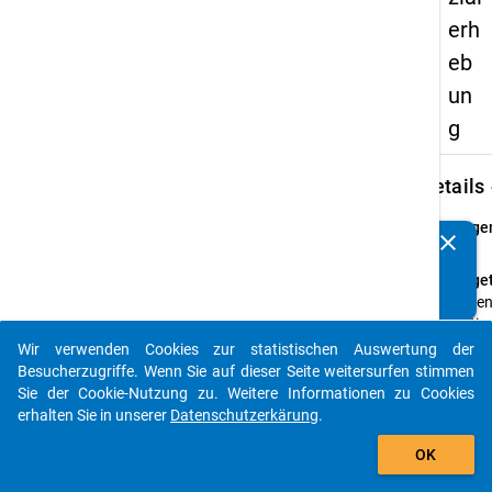
erh
eb
un
g
keybo
Details
Frage
clear
Kennen Sie Publikationen, die auf Basis unserer
8
Datenpakete entstanden sind? Dann teilen Sie uns diese
Fraget
bitte mit...
Haben 
Erstim
das S
Wir verwenden Cookies zur statistischen Auswertung der
auto_stories
oder 
Besucherzugriffe. Wenn Sie auf dieser Seite weitersurfen stimmen
anges
Sie der Cookie-Nutzung zu. Weitere Informationen zu Cookies
Absch
erhalten Sie in unserer
Datenschutzerkärung
.
gewec
add_shopping_cart
OK
Einfü
Als We