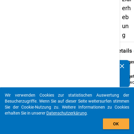
erh
eb
un
g
keybo
Details
Frage
clear
Kennen Sie Publikationen, die auf Basis unserer
16
Datenpakete entstanden sind? Dann teilen Sie uns diese
Fraget
bitte mit...
Wo wo
währe
Somme
Wir verwenden Cookies zur statistischen Auswertung der
auto_stories
2003 
Besucherzugriffe. Wenn Sie auf dieser Seite weitersurfen stimmen
würde
Sie der Cookie-Nutzung zu. Weitere Informationen zu Cookies
liebs
erhalten Sie in unserer
Datenschutzerkärung
.
add_shopping_cart
Anleit
OK
Bitte
beach