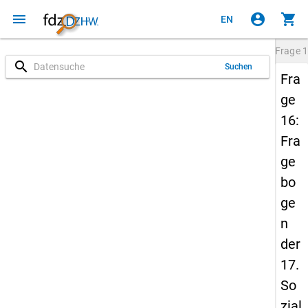
menu
account_circle
shopping_cart
EN
Frage
1
search
Suchen
Fra
ge
16:
Fra
ge
bo
ge
n
der
17.
So
zial