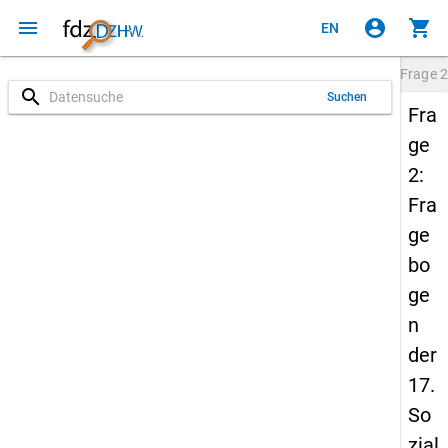
menu
account_circle
shopping_cart
EN
Frage
2
search
Suchen
Fra
ge
2:
Fra
ge
bo
ge
n
der
17.
So
zial