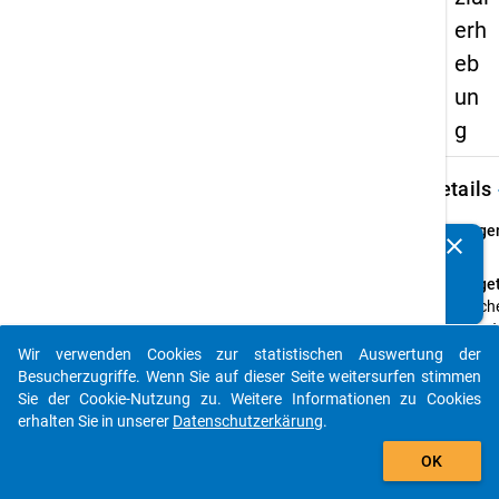
erh
eb
un
g
keybo
Details
Frage
clear
Kennen Sie Publikationen, die auf Basis unserer
2
Datenpakete entstanden sind? Dann teilen Sie uns diese
Fraget
bitte mit...
Welch
Haupt
welch
Wir verwenden Cookies zur statistischen Auswertung der
auto_stories
Haupt
Besucherzugriffe. Wenn Sie auf dieser Seite weitersurfen stimmen
studie
Sie der Cookie-Nutzung zu. Weitere Informationen zu Cookies
Somme
erhalten Sie in unserer
Datenschutzerkärung
.
2003
add_shopping_cart
OK
Anleit
Tragen