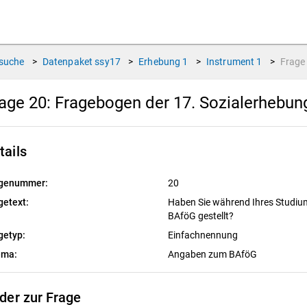
suche
>
Datenpaket
ssy17
>
Erhebung
1
>
Instrument
1
>
Frag
age 20:
Fragebogen der 17. Sozialerhebu
tails
genummer:
20
getext:
Haben Sie während Ihres Studiu
BAföG gestellt?
getyp:
Einfachnennung
ema:
Angaben zum BAföG
lder zur Frage