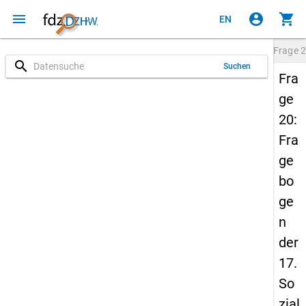
menu
account_circle
shopping_cart
EN
Frage
2
search
Suchen
Fra
ge
20:
Fra
ge
bo
ge
n
der
17.
So
zial