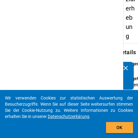
erh
eb
un
g
keybo
Details
Frage
clear
Kennen Sie Publikationen, die auf Basis unserer
20
Datenpakete entstanden sind? Dann teilen Sie uns diese
Fraget
bitte mit...
Habe
Sie
währe
Wir verwenden Cookies zur statistischen Auswertung der
auto_stories
Ihres
Besucherzugriffe. Wenn Sie auf dieser Seite weitersurfen stimmen
Studi
Sie der Cookie-Nutzung zu. Weitere Informationen zu Cookies
schon
erhalten Sie in unserer
Datenschutzerkärung
.
einma
add_shopping_cart
OK
einen
Antra