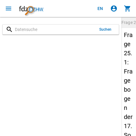
menu
account_circle
shopping_cart
EN
Frage
2
search
Suchen
Fra
ge
25.
1:
Fra
ge
bo
ge
n
der
17.
So