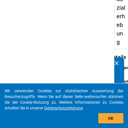
zial
erh
eb
un
g
keybo
Details
clear
Kennen Sie Publikationen, die auf Basis unserer
Frage
Datenpakete entstanden sind? Dann teilen Sie uns diese
25.1
bitte mit...
Fraget
Sind Si
Wir verwenden Cookies zur statistischen Auswertung der
vorles
auto_stories
Besucherzugriffe. Wenn Sie auf dieser Seite weitersurfen stimmen
Zeit i
Sie der Cookie-Nutzung zu. Weitere Informationen zu Cookies
2003 
erhalten Sie in unserer
Datenschutzerkärung
.
im lau
add_shopping_cart
Somme
OK
einer 
nachg