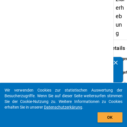
erh
eb
un
g
keybo
Details
Frage
clear
Kennen Sie Publikationen, die auf Basis unserer
29
Datenpakete entstanden sind? Dann teilen Sie uns diese
Fraget
bitte mit...
Ihr
Gesch
Wir verwenden Cookies zur statistischen Auswertung der
Frage
auto_stories
Besucherzugriffe. Wenn Sie auf dieser Seite weitersurfen stimmen
Einfa
Sie der Cookie-Nutzung zu. Weitere Informationen zu Cookies
Them
erhalten Sie in unserer
Datenschutzerkärung
.
Angab
add_shopping_cart
zu Ihr
OK
Perso