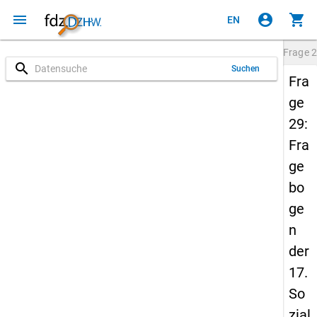
menu
account_circle
shopping_cart
EN
Frage
2
search
Suchen
Fra
ge
29:
Fra
ge
bo
ge
n
der
17.
So
zial