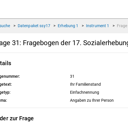
suche
>
Datenpaket
ssy17
>
Erhebung
1
>
Instrument
1
>
Frag
age 31:
Fragebogen der 17. Sozialerhebu
tails
genummer:
31
getext:
Ihr Familienstand
getyp:
Einfachnennung
ema:
Angaben zu Ihrer Person
lder zur Frage