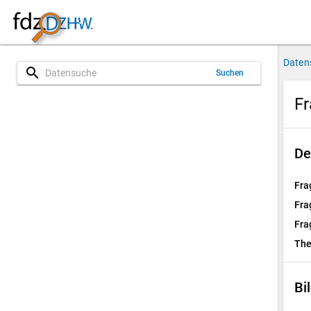
Daten
search
Suchen
Fr
De
Fra
Fra
Fra
Th
Bi