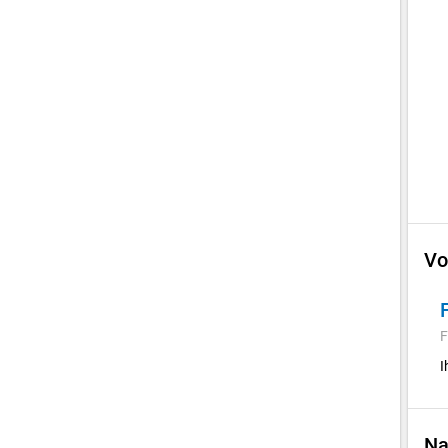
Vo
F
I
Na