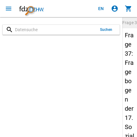
menu
account_circle
shopping_cart
EN
Frage
3
search
Suchen
Fra
ge
37:
Fra
ge
bo
ge
n
der
17.
So
zial