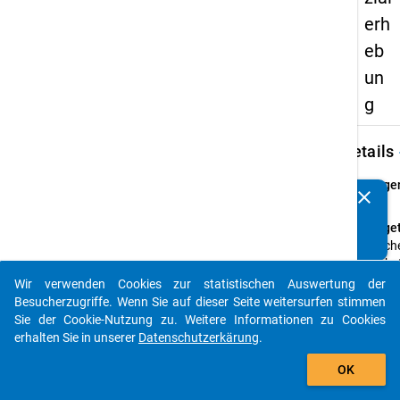
erh
eb
un
g
keybo
Details
Frage
clear
Kennen Sie Publikationen, die auf Basis unserer
37
Datenpakete entstanden sind? Dann teilen Sie uns diese
Fraget
bitte mit...
Welche
höchs
Schul
Wir verwenden Cookies zur statistischen Auswertung der
auto_stories
Ihres
Besucherzugriffe. Wenn Sie auf dieser Seite weitersurfen stimmen
Vaters
Sie der Cookie-Nutzung zu. Weitere Informationen zu Cookies
Mutte
erhalten Sie in unserer
Datenschutzerkärung
.
add_shopping_cart
Frage
OK
Einfa