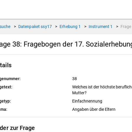
suche
>
Datenpaket
ssy17
>
Erhebung
1
>
Instrument
1
>
Frag
age 38:
Fragebogen der 17. Sozialerhebu
tails
genummer:
38
getext:
Welches ist der höchste beruflich
Mutter?
getyp:
Einfachnennung
ema:
Angaben über die Eltern
lder zur Frage