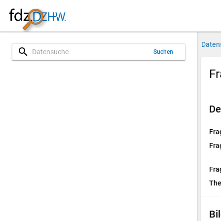
Daten
search
Suchen
Fr
De
Fra
Fra
Fra
Th
Bi