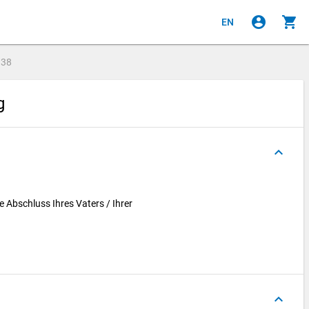
account_circle
shopping_cart
EN
e
38
ng
keyboard_arrow_up
e Abschluss Ihres Vaters / Ihrer
keyboard_arrow_up