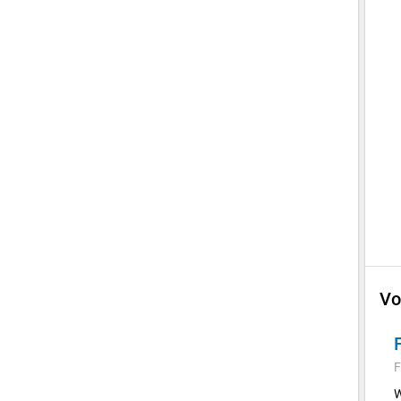
Vo
F
W