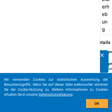
erh
eb
un
g
keybo
Details
Frage
clear
Kennen Sie Publikationen, die auf Basis unserer
43
Datenpakete entstanden sind? Dann teilen Sie uns diese
Fraget
bitte mit...
Gibt e
Sie re
Studi
Wir verwenden Cookies zur statistischen Auswertung der
auto_stories
die fo
Besucherzugriffe. Wenn Sie auf dieser Seite weitersurfen stimmen
intern
Sie der Cookie-Nutzung zu. Weitere Informationen zu Cookies
Lehr-
erhalten Sie in unserer
Datenschutzerkärung
.
an Ihr
add_shopping_cart
OK
Hochs
Frage