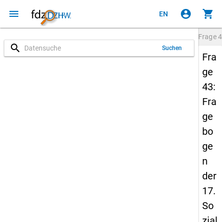
menu
account_circle
shopping_cart
EN
Frage
4
search
Suchen
Fra
ge
43:
Fra
ge
bo
ge
n
der
17.
So
zial