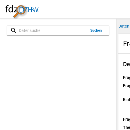
Daten
search
Suchen
Fr
De
Fra
Fra
Ein
Fra
Th