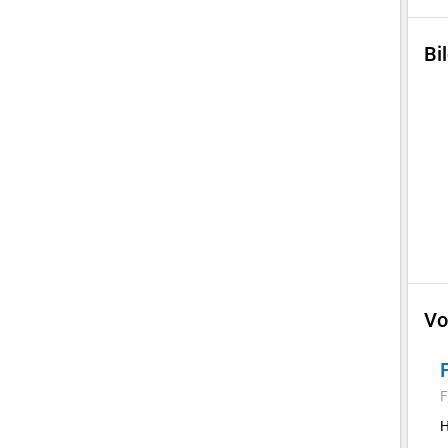
Bi
Vo
F
H