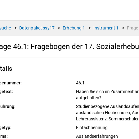
suche
>
Datenpaket
ssy17
>
Erhebung
1
>
Instrument
1
>
Frag
age 46.1:
Fragebogen der 17. Sozialerheb
tails
genummer:
46.1
getext:
Haben Sie sich im Zusammenhan
aufgehalten?
führung:
Studienbezogene Auslandsaufent
ausländischen Hochschulen, Aus
Lehrerassistenz, Sommerschulen
getyp:
Einfachnennung
ema:
Auslandserfahrungen