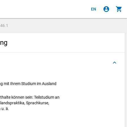
account_circle
shopping_cart
EN
e
46.1
ung
keyboard_arrow_up
g mit Ihrem Studium im Ausland
halte können sein: Teilstudium an
landspraktika, Sprachkurse,
 u. ä.