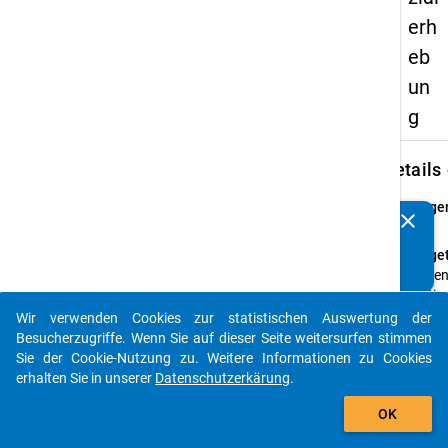
erh
eb
un
g
keybo
Details
Frage
clear
Kennen Sie Publikationen, die auf Basis unserer
6.1
Datenpakete entstanden sind? Dann teilen Sie uns diese
Fraget
bitte mit...
Haben 
Erstim
das
Wir verwenden Cookies zur statistischen Auswertung der
auto_stories
Haupt
Besucherzugriffe. Wenn Sie auf dieser Seite weitersurfen stimmen
oder 
Sie der Cookie-Nutzung zu. Weitere Informationen zu Cookies
anges
erhalten Sie in unserer
Datenschutzerkärung
.
Absch
add_shopping_cart
OK
gewec
Anleit