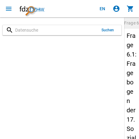
menu
account_circle
shopping_cart
EN
Frage
6
search
Suchen
Fra
ge
6.1:
Fra
ge
bo
ge
n
der
17.
So
zial