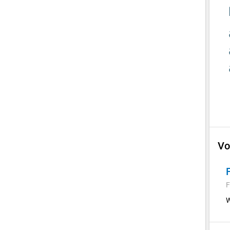
Vo
F
W