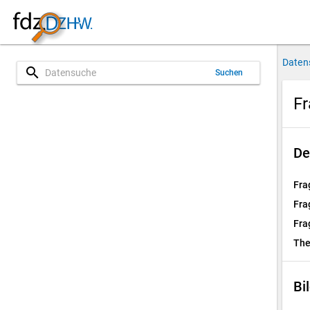
Daten
search
Suchen
Fr
De
Fra
Fra
Fra
Th
Bi