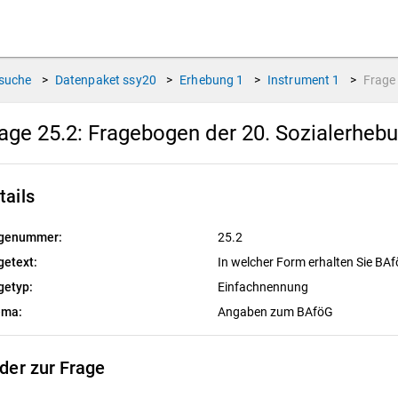
suche
>
Datenpaket
ssy20
>
Erhebung
1
>
Instrument
1
>
Frag
age 25.2:
Fragebogen der 20. Sozialerheb
tails
genummer:
25.2
getext:
In welcher Form erhalten Sie BA
getyp:
Einfachnennung
ema:
Angaben zum BAföG
lder zur Frage