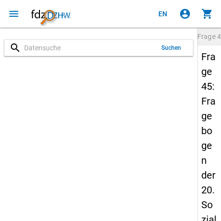
menu
account_circle
shopping_cart
EN
Frage
4
search
Suchen
Fra
ge
45:
Fra
ge
bo
ge
n
der
20.
So
zial