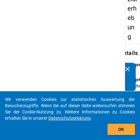
erh
eb
un
g
keybo
Details
Frage
clear
Kennen Sie Publikationen, die auf Basis unserer
45
Datenpakete entstanden sind? Dann teilen Sie uns diese
Fraget
bitte mit...
Welch
üben/
Ihre E
Wir verwenden Cookies zur statistischen Auswertung der
auto_stories
aktuel
Besucherzugriffe. Wenn Sie auf dieser Seite weitersurfen stimmen
zuletz
Sie der Cookie-Nutzung zu. Weitere Informationen zu Cookies
hauptb
erhalten Sie in unserer
Datenschutzerkärung
.
aus?
add_shopping_cart
OK
Anleit
Bitte 