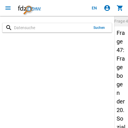
menu
account_circle
shopping_cart
EN
Frage
4
search
Suchen
Fra
ge
47:
Fra
ge
bo
ge
n
der
20.
So
zial