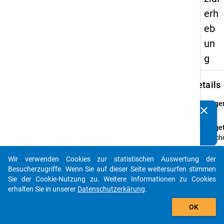
erh
eb
un
g
keybo
Details
Frage
clear
Kennen Sie Publikationen, die auf Basis unserer
47
Datenpakete entstanden sind? Dann teilen Sie uns diese
Fraget
bitte mit...
Welch
Staats
haben 
Wir verwenden Cookies zur statistischen Auswertung der
auto_stories
Besucherzugriffe. Wenn Sie auf dieser Seite weitersurfen stimmen
Frage
Sie der Cookie-Nutzung zu. Weitere Informationen zu Cookies
Mehrf
erhalten Sie in unserer
Datenschutzerkärung
.
Them
add_shopping_cart
Angab
OK
über d