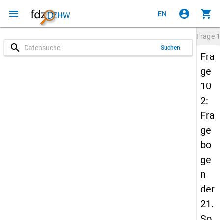
menu
account_circle
shopping_cart
EN
Frage
1
search
Suchen
Fra
ge
10
2:
Fra
ge
bo
ge
n
der
21.
So