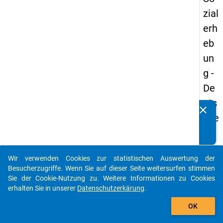
zial
erh
eb
un
g -
De
uts
clear
Kennen Sie Publikationen, die auf Basis unserer
che
Datenpakete entstanden sind? Dann teilen Sie uns diese
un
bitte mit...
d
Wir verwenden Cookies zur statistischen Auswertung der
Bil
auto_stories
Besucherzugriffe. Wenn Sie auf dieser Seite weitersurfen stimmen
du
Sie der Cookie-Nutzung zu. Weitere Informationen zu Cookies
erhalten Sie in unserer
Datenschutzerkärung
.
ngs
add_shopping_cart
inlä
OK
nd