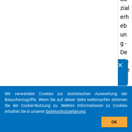
zial
erh
eb
un
g -
De
uts
clear
Kennen Sie Publikationen, die auf Basis unserer
che
Datenpakete entstanden sind? Dann teilen Sie uns diese
un
bitte mit...
d
Wir verwenden Cookies zur statistischen Auswertung der
Bil
auto_stories
Besucherzugriffe. Wenn Sie auf dieser Seite weitersurfen stimmen
du
Sie der Cookie-Nutzung zu. Weitere Informationen zu Cookies
erhalten Sie in unserer
Datenschutzerkärung
.
ngs
add_shopping_cart
inlä
OK
nd