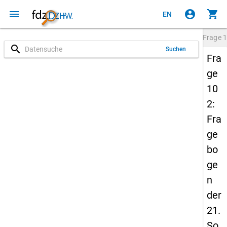
menu
account_circle
shopping_cart
EN
Frage
1
search
Suchen
Fra
ge
10
2:
Fra
ge
bo
ge
n
der
21.
So