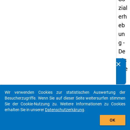
zial
erh
eb
un
g -
De
uts
clear
Kennen Sie Publikationen, die auf Basis unserer
che
Datenpakete entstanden sind? Dann teilen Sie uns diese
un
bitte mit...
d
Wir verwenden Cookies zur statistischen Auswertung der
Bil
auto_stories
Besucherzugriffe. Wenn Sie auf dieser Seite weitersurfen stimmen
du
Sie der Cookie-Nutzung zu. Weitere Informationen zu Cookies
erhalten Sie in unserer
Datenschutzerkärung
.
ngs
add_shopping_cart
inlä
OK
nd