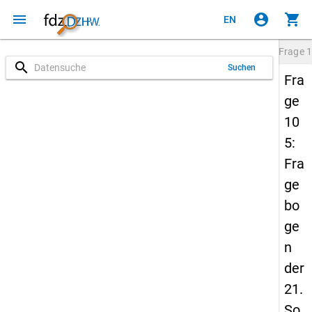
menu
account_circle
shopping_cart
EN
Frage
1
search
Suchen
Fra
ge
10
5:
Fra
ge
bo
ge
n
der
21.
So