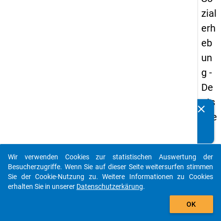
zial
erh
eb
un
g -
De
uts
clear
Kennen Sie Publikationen, die auf Basis unserer
che
Datenpakete entstanden sind? Dann teilen Sie uns diese
un
bitte mit...
d
Wir verwenden Cookies zur statistischen Auswertung der
Bil
auto_stories
Besucherzugriffe. Wenn Sie auf dieser Seite weitersurfen stimmen
du
Sie der Cookie-Nutzung zu. Weitere Informationen zu Cookies
erhalten Sie in unserer
Datenschutzerkärung
.
ngs
add_shopping_cart
inlä
OK
nd