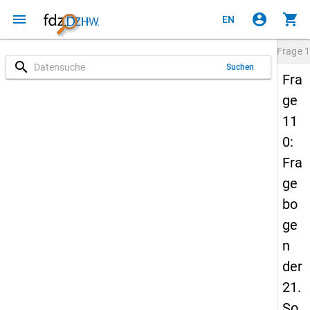
menu
account_circle
shopping_cart
EN
Frage
1
search
Suchen
Fra
ge
11
0:
Fra
ge
bo
ge
n
der
21.
So