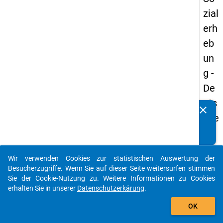
zial
erh
eb
un
g -
De
uts
clear
Kennen Sie Publikationen, die auf Basis unserer
che
Datenpakete entstanden sind? Dann teilen Sie uns diese
un
bitte mit...
d
Wir verwenden Cookies zur statistischen Auswertung der
Bil
auto_stories
Besucherzugriffe. Wenn Sie auf dieser Seite weitersurfen stimmen
du
Sie der Cookie-Nutzung zu. Weitere Informationen zu Cookies
erhalten Sie in unserer
Datenschutzerkärung
.
ngs
add_shopping_cart
inlä
OK
nd