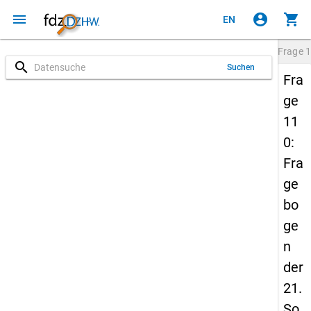
menu
account_circle
shopping_cart
EN
Frage
1
search
Suchen
Fra
ge
11
0:
Fra
ge
bo
ge
n
der
21.
So