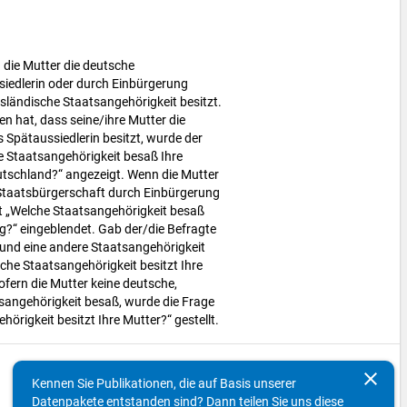
 die Mutter die deutsche
siedlerin oder durch Einbürgerung
usländische Staatsangehörigkeit besitzt.
n hat, dass seine/ihre Mutter die
 Spätaussiedlerin besitzt, wurde der
e Staatsangehörigkeit besaß Ihre
tschland?“ angezeigt. Wenn die Mutter
Staatsbürgerschaft durch Einbürgerung
xt „Welche Staatsangehörigkeit besaß
ng?“ eingeblendet. Gab der/die Befragte
 und eine andere Staatsangehörigkeit
lche Staatsangehörigkeit besitzt Ihre
fern die Mutter keine deutsche,
sangehörigkeit besaß, wurde die Frage
örigkeit besitzt Ihre Mutter?“ gestellt.
keyboard_arrow_up
clear
Kennen Sie Publikationen, die auf Basis unserer
Datenpakete entstanden sind? Dann teilen Sie uns diese