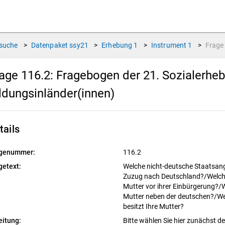
suche
>
Datenpaket
ssy21
>
Erhebung
1
>
Instrument
1
>
Frag
age 116.2:
Fragebogen der 21. Sozialerhe
ldungsinländer(innen)
tails
genummer:
116.2
getext:
Welche nicht-deutsche Staatsang
Zuzug nach Deutschland?/Welche
Mutter vor ihrer Einbürgerung?/W
Mutter neben der deutschen?/We
besitzt Ihre Mutter?
eitung:
Bitte wählen Sie hier zunächst d