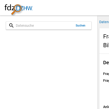
Daten
search
Suchen
Fr
Bi
De
Fra
Fra
Anl