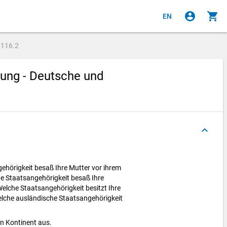
account_circle
shopping_cart
EN
e
116.2
bung - Deutsche und
keyboard_arrow_up
ehörigkeit besaß Ihre Mutter vor ihrem
 Staatsangehörigkeit besaß Ihre
elche Staatsangehörigkeit besitzt Ihre
lche ausländische Staatsangehörigkeit
en Kontinent aus.