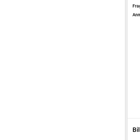
Fra
Anm
Bi