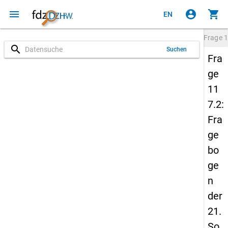
menu
account_circle
shopping_cart
EN
Frage
1
search
Suchen
Fra
ge
11
7.2:
Fra
ge
bo
ge
n
der
21.
So