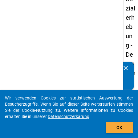
zial
erh
eb
un
g -
De
uts
clear
Kennen Sie Publikationen, die auf Basis unserer
che
Datenpakete entstanden sind? Dann teilen Sie uns diese
un
bitte mit...
d
Wir verwenden Cookies zur statistischen Auswertung der
Bil
auto_stories
Besucherzugriffe. Wenn Sie auf dieser Seite weitersurfen stimmen
du
Sie der Cookie-Nutzung zu. Weitere Informationen zu Cookies
erhalten Sie in unserer
Datenschutzerkärung
.
ngs
add_shopping_cart
inlä
OK
nd