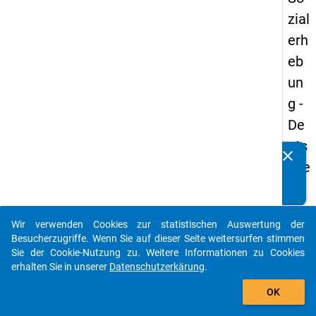
zial
erh
eb
un
g -
De
uts
clear
Kennen Sie Publikationen, die auf Basis unserer
che
Datenpakete entstanden sind? Dann teilen Sie uns diese
un
bitte mit...
d
Wir verwenden Cookies zur statistischen Auswertung der
Bil
auto_stories
Besucherzugriffe. Wenn Sie auf dieser Seite weitersurfen stimmen
du
Sie der Cookie-Nutzung zu. Weitere Informationen zu Cookies
erhalten Sie in unserer
Datenschutzerkärung
.
ngs
add_shopping_cart
inlä
OK
nd