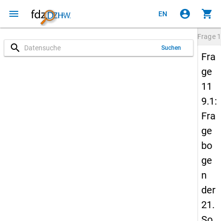
menu
account_circle
shopping_cart
EN
Frage
1
search
Suchen
Fra
ge
11
9.1:
Fra
ge
bo
ge
n
der
21.
So