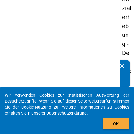
zial
erh
eb
un
g -
De
uts
clear
Kennen Sie Publikationen, die auf Basis unserer
che
Datenpakete entstanden sind? Dann teilen Sie uns diese
un
bitte mit...
d
Wir verwenden Cookies zur statistischen Auswertung der
Bil
auto_stories
Besucherzugriffe. Wenn Sie auf dieser Seite weitersurfen stimmen
du
Sie der Cookie-Nutzung zu. Weitere Informationen zu Cookies
erhalten Sie in unserer
Datenschutzerkärung
.
ngs
add_shopping_cart
inlä
OK
nd