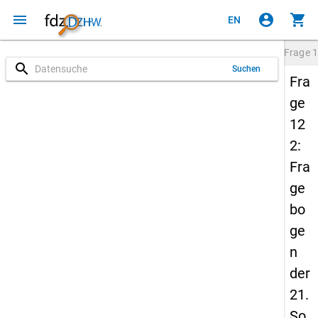
menu
account_circle
shopping_cart
EN
Frage
1
search
Suchen
Fra
ge
12
2:
Fra
ge
bo
ge
n
der
21.
So