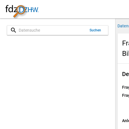
Daten
search
Suchen
Fr
Bi
De
Fra
Fra
Anl