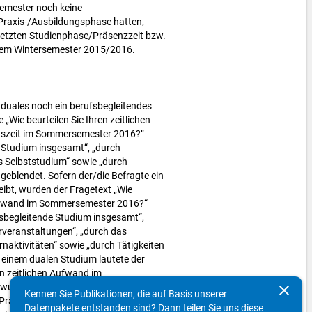
Semester noch keine
Praxis-/Ausbildungsphase hatten,
er letzten Studienphase/Präsenzzeit bzw.
dem Wintersemester 2015/2016.
 duales noch ein berufsbegleitendes
 „Wie beurteilen Sie Ihren zeitlichen
szeit im Sommersemester 2016?“
s Studium insgesamt“, „durch
s Selbststudium“ sowie „durch
geblendet. Sofern der/die Befragte ein
ibt, wurden der Fragetext „Wie
 Aufwand im Sommersemester 2016?“
fsbegleitende Studium insgesamt“,
veranstaltungen“, „durch das
rnaktivitäten“ sowie „durch Tätigkeiten
 einem dualen Studium lautete der
en zeitlichen Aufwand im
urden die Items „durch das duale
clear
Kennen Sie Publikationen, die auf Basis unserer
 Präsenzstudium, Lehrveranstaltungen“,
Datenpakete entstanden sind? Dann teilen Sie uns diese