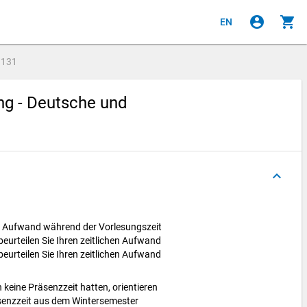
account_circle
shopping_cart
EN
e
131
ng - Deutsche und
keyboard_arrow_up
hen Aufwand während der Vorlesungszeit
rteilen Sie Ihren zeitlichen Aufwand
rteilen Sie Ihren zeitlichen Aufwand
 keine Präsenzzeit hatten, orientieren
räsenzzeit aus dem Wintersemester