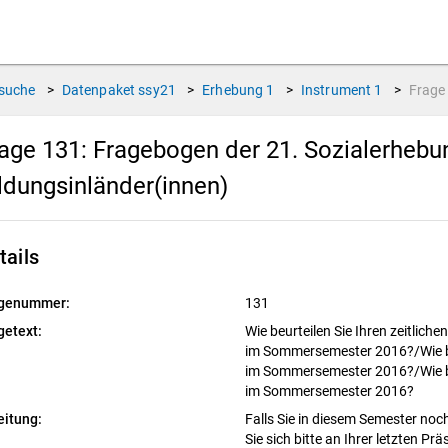
suche
>
Datenpaket
ssy21
>
Erhebung
1
>
Instrument
1
>
Frag
age 131:
Fragebogen der 21. Sozialerhebu
ldungsinländer(innen)
tails
genummer:
131
getext:
Wie beurteilen Sie Ihren zeitlic
im Sommersemester 2016?/Wie beu
im Sommersemester 2016?/Wie beu
im Sommersemester 2016?
eitung:
Falls Sie in diesem Semester noch
Sie sich bitte an Ihrer letzten P