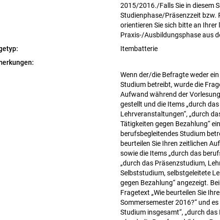
2015/2016./Falls Sie in diesem 
Studienphase/Präsenzzeit bzw. 
orientieren Sie sich bitte an Ihr
Praxis-/Ausbildungsphase aus 
getyp:
Itembatterie
erkungen:
Wenn der/die Befragte weder ein
Studium betreibt, wurde die Frage
Aufwand während der Vorlesung
gestellt und die Items „durch da
Lehrveranstaltungen“, „durch da
Tätigkeiten gegen Bezahlung“ ein
berufsbegleitendes Studium betre
beurteilen Sie Ihren zeitlichen
sowie die Items „durch das beru
„durch das Präsenzstudium, Lehr
Selbststudium, selbstgeleitete Le
gegen Bezahlung“ angezeigt. Bei
Fragetext „Wie beurteilen Sie Ihr
Sommersemester 2016?“ und es w
Studium insgesamt“, „durch das