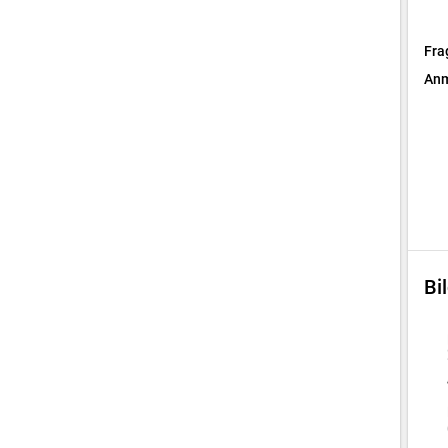
Fra
Anm
Bi