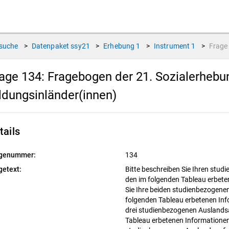
suche
>
Datenpaket
ssy21
>
Erhebung
1
>
Instrument
1
>
Frag
age 134:
Fragebogen der 21. Sozialerhebu
ldungsinländer(innen)
tails
genummer:
134
getext:
Bitte beschreiben Sie Ihren stu
den im folgenden Tableau erbete
Sie Ihre beiden studienbezogene
folgenden Tableau erbetenen Info
drei studienbezogenen Auslandsa
Tableau erbetenen Informationen.