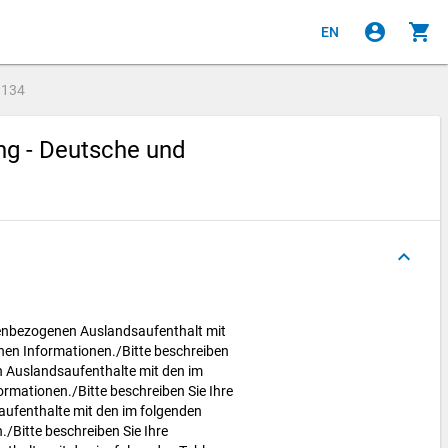
account_circle
shopping_cart
EN
e
134
ng - Deutsche und
keyboard_arrow_up
dienbezogenen Auslandsaufenthalt mit
nen Informationen./Bitte beschreiben
n Auslandsaufenthalte mit den im
rmationen./Bitte beschreiben Sie Ihre
ufenthalte mit den im folgenden
/Bitte beschreiben Sie Ihre