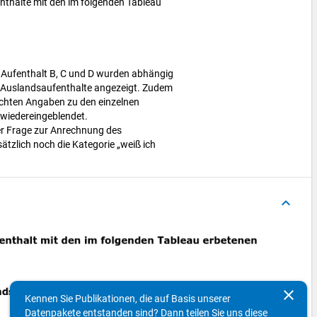
thalte mit den im folgenden Tableau
u Aufenthalt B, C und D wurden abhängig
 Auslandsaufenthalte angezeigt. Zudem
achten Angaben zu den einzelnen
 wiedereingeblendet.
er Frage zur Anrechnung des
tzlich noch die Kategorie „weiß ich
keyboard_arrow_up
clear
Kennen Sie Publikationen, die auf Basis unserer
Datenpakete entstanden sind? Dann teilen Sie uns diese