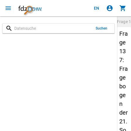
menu
account_circle
shopping_cart
EN
Frage
1
search
Suchen
Fra
ge
13
7:
Fra
ge
bo
ge
n
der
21.
So