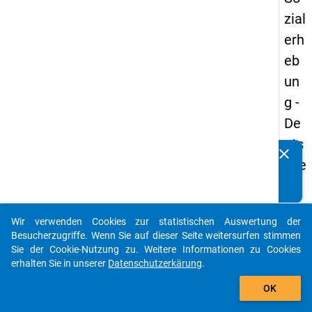
zial
erh
eb
un
g -
De
uts
clear
Kennen Sie Publikationen, die auf Basis unserer
che
Datenpakete entstanden sind? Dann teilen Sie uns diese
un
bitte mit...
d
Wir verwenden Cookies zur statistischen Auswertung der
Bil
auto_stories
Besucherzugriffe. Wenn Sie auf dieser Seite weitersurfen stimmen
du
Sie der Cookie-Nutzung zu. Weitere Informationen zu Cookies
erhalten Sie in unserer
Datenschutzerkärung
.
ngs
add_shopping_cart
inlä
OK
nd