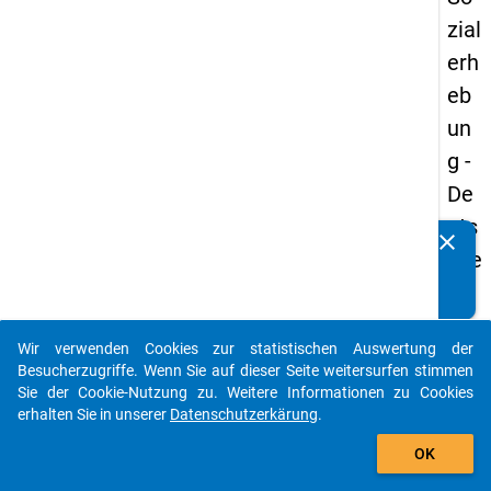
zial
erh
eb
un
g -
De
uts
clear
Kennen Sie Publikationen, die auf Basis unserer
che
Datenpakete entstanden sind? Dann teilen Sie uns diese
un
bitte mit...
d
Wir verwenden Cookies zur statistischen Auswertung der
Bil
auto_stories
Besucherzugriffe. Wenn Sie auf dieser Seite weitersurfen stimmen
du
Sie der Cookie-Nutzung zu. Weitere Informationen zu Cookies
erhalten Sie in unserer
Datenschutzerkärung
.
ngs
add_shopping_cart
inlä
OK
nd