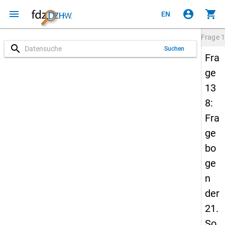
menu
account_circle
shopping_cart
EN
Frage
1
search
Suchen
Fra
ge
13
8:
Fra
ge
bo
ge
n
der
21.
So