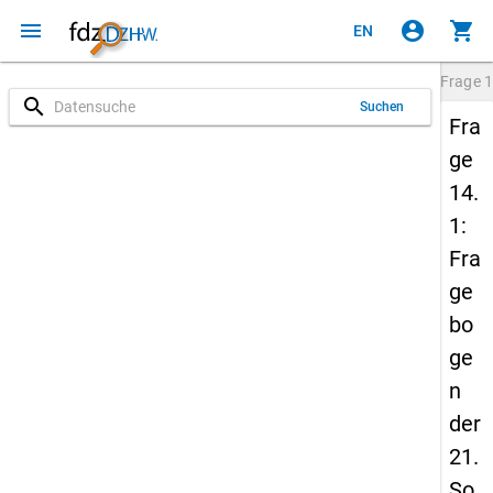
menu
account_circle
shopping_cart
EN
Frage
1
search
Suchen
Fra
ge
14.
1:
Fra
ge
bo
ge
n
der
21.
So