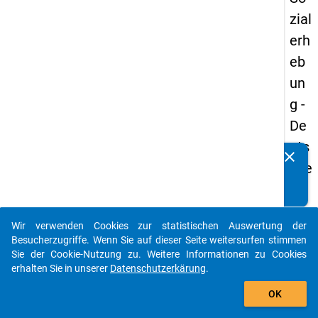
zial
erh
eb
un
g -
De
uts
clear
Kennen Sie Publikationen, die auf Basis unserer
che
Datenpakete entstanden sind? Dann teilen Sie uns diese
un
bitte mit...
d
Wir verwenden Cookies zur statistischen Auswertung der
Bil
auto_stories
Besucherzugriffe. Wenn Sie auf dieser Seite weitersurfen stimmen
du
Sie der Cookie-Nutzung zu. Weitere Informationen zu Cookies
erhalten Sie in unserer
Datenschutzerkärung
.
ngs
add_shopping_cart
inlä
OK
nd