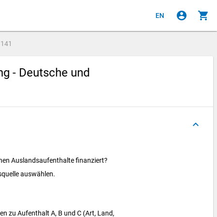
account_circle
shopping_cart
EN
e
141
ng - Deutsche und
keyboard_arrow_up
nen Auslandsaufenthalte finanziert?
gsquelle auswählen.
 zu Aufenthalt A, B und C (Art, Land,