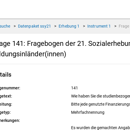
suche
>
Datenpaket
ssy21
>
Erhebung
1
>
Instrument
1
>
Frag
age 141:
Fragebogen der 21. Sozialerhebu
ldungsinländer(innen)
tails
genummer:
141
getext:
Wie haben Sie die studienbezoge
eitung:
Bitte jede genutzte Finanzierun
getyp:
Mehrfachnennung
erkungen:
Es wurden die gemachten Angaben