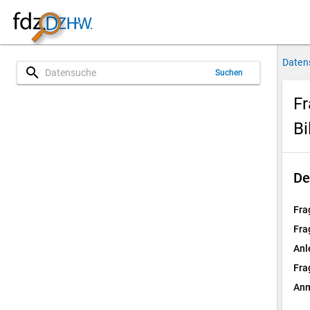
Daten
search
Suchen
Fr
Bi
De
Fra
Fra
Anl
Fra
Anm