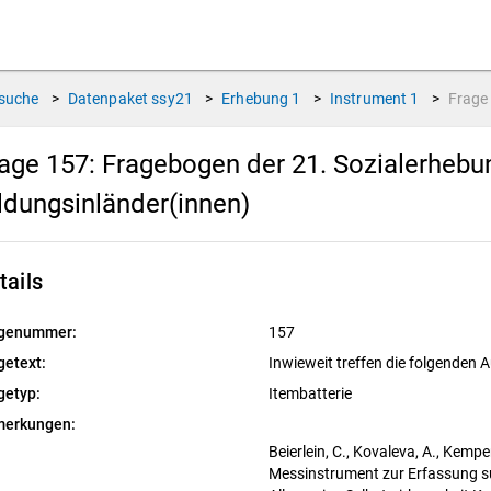
suche
>
Datenpaket
ssy21
>
Erhebung
1
>
Instrument
1
>
Frag
age 157:
Fragebogen der 21. Sozialerhebu
ldungsinländer(innen)
tails
genummer:
157
getext:
Inwieweit treffen die folgenden 
getyp:
Itembatterie
erkungen:
Beierlein, C., Kovaleva, A., Kempe
Messinstrument zur Erfassung s