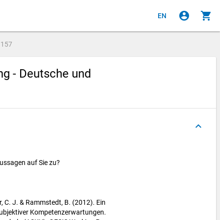
account_circle
shopping_cart
EN
e
157
ng - Deutsche und
keyboard_arrow_up
Aussagen auf Sie zu?
r, C. J. & Rammstedt, B. (2012). Ein
ubjektiver Kompetenzerwartungen.