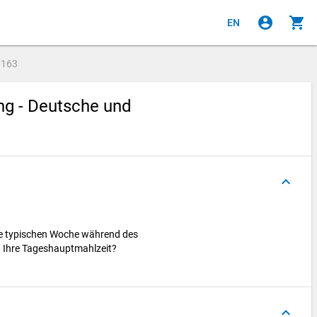
account_circle
shopping_cart
EN
e
163
ng - Deutsche und
keyboard_arrow_up
 Sie typischen Woche während des
Ihre Tageshauptmahlzeit?
keyboard_arrow_up