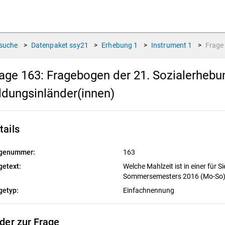
suche
>
Datenpaket
ssy21
>
Erhebung
1
>
Instrument
1
>
Frag
age 163:
Fragebogen der 21. Sozialerhebu
ldungsinländer(innen)
tails
genummer:
163
getext:
Welche Mahlzeit ist in einer für
Sommersemesters 2016 (Mo-So) 
getyp:
Einfachnennung
lder zur Frage