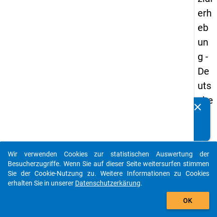
erh
eb
un
g -
De
uts
che
clear
Kennen Sie Publikationen, die auf Basis unserer
un
Datenpakete entstanden sind? Dann teilen Sie uns diese
d
bitte mit...
Bil
Wir verwenden Cookies zur statistischen Auswertung der
du
auto_stories
Besucherzugriffe. Wenn Sie auf dieser Seite weitersurfen stimmen
ngs
Sie der Cookie-Nutzung zu. Weitere Informationen zu Cookies
erhalten Sie in unserer
Datenschutzerkärung
.
inlä
add_shopping_cart
nd
OK
er(i