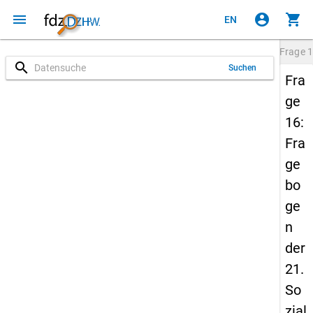
menu
account_circle
shopping_cart
EN
Frage
1
search
Suchen
Fra
ge
16:
Fra
ge
bo
ge
n
der
21.
So
zial