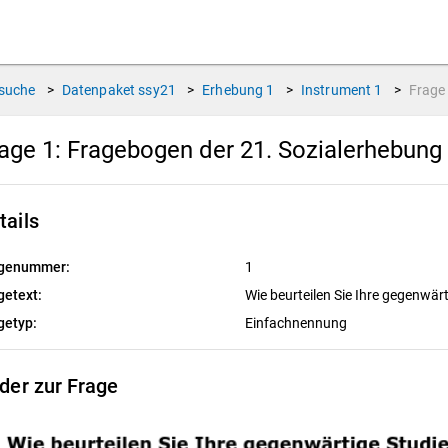
suche
>
Datenpaket
ssy21
>
Erhebung
1
>
Instrument
1
>
Frag
age 1:
Fragebogen der 21. Sozialerhebung 
tails
genummer:
1
getext:
Wie beurteilen Sie Ihre gegenwär
getyp:
Einfachnennung
lder zur Frage