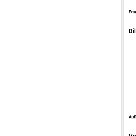
Fra
Bi
Auf
Vo