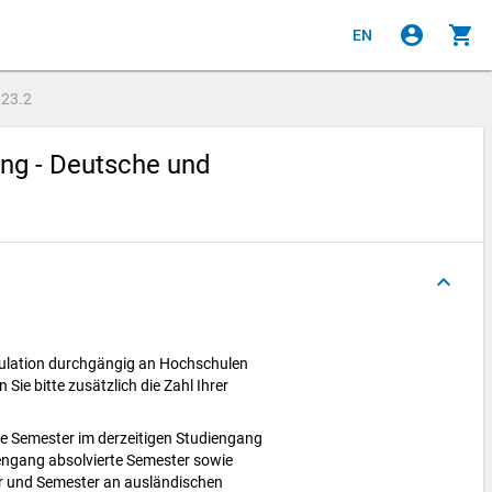
account_circle
shopping_cart
EN
e
23.2
ung - Deutsche und
keyboard_arrow_up
ikulation durchgängig an Hochschulen
 Sie bitte zusätzlich die Zahl Ihrer
e Semester im derzeitigen Studiengang
iengang absolvierte Semester sowie
r und Semester an ausländischen