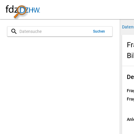
Daten
search
Suchen
Fr
Bi
De
Fra
Fra
Anl