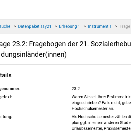
suche
>
Datenpaket
ssy21
>
Erhebung
1
>
Instrument
1
>
Frag
age 23.2:
Fragebogen der 21. Sozialerheb
ldungsinländer(innen)
tails
genummer:
23.2
getext:
Waren Sie seit Ihrer Erstimmatr
eingeschrieben? Falls nicht, geben
Hochschulsemester an.
eitung:
Als Hochschulsemester zählen di
plus ggf. in einem anderen Stud
Urlaubssemester, Praxissemeste