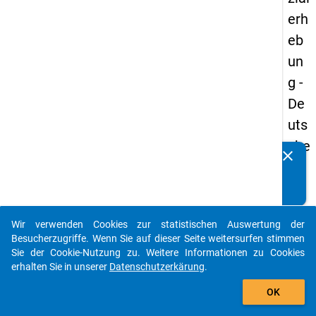
erh
eb
un
g -
De
uts
che
clear
Kennen Sie Publikationen, die auf Basis unserer
un
Datenpakete entstanden sind? Dann teilen Sie uns diese
d
bitte mit...
Bil
Wir verwenden Cookies zur statistischen Auswertung der
du
auto_stories
Besucherzugriffe. Wenn Sie auf dieser Seite weitersurfen stimmen
ngs
Sie der Cookie-Nutzung zu. Weitere Informationen zu Cookies
erhalten Sie in unserer
Datenschutzerkärung
.
inlä
add_shopping_cart
nd
OK
er(i