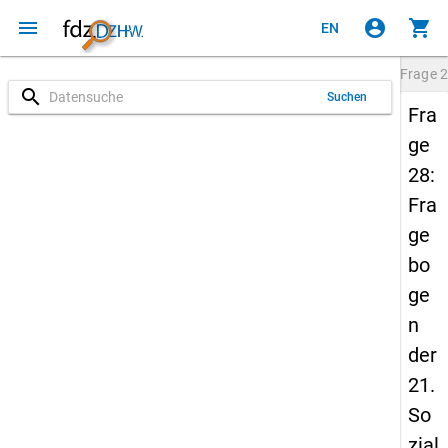
menu
account_circle
shopping_cart
EN
Frage
2
search
Suchen
Fra
ge
28:
Fra
ge
bo
ge
n
der
21.
So
zial