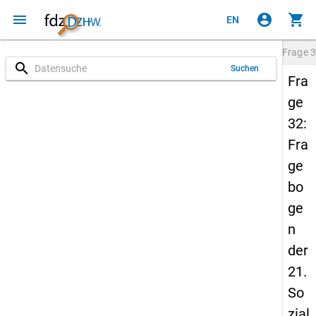
menu
account_circle
shopping_cart
EN
Frage
3
search
Suchen
Fra
ge
32:
Fra
ge
bo
ge
n
der
21.
So
zial