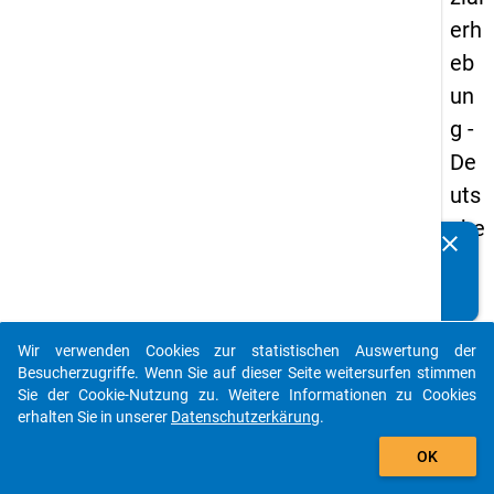
erh
eb
un
g -
De
uts
che
clear
Kennen Sie Publikationen, die auf Basis unserer
un
Datenpakete entstanden sind? Dann teilen Sie uns diese
d
bitte mit...
Bil
Wir verwenden Cookies zur statistischen Auswertung der
du
auto_stories
Besucherzugriffe. Wenn Sie auf dieser Seite weitersurfen stimmen
ngs
Sie der Cookie-Nutzung zu. Weitere Informationen zu Cookies
erhalten Sie in unserer
Datenschutzerkärung
.
inlä
add_shopping_cart
nd
OK
er(i